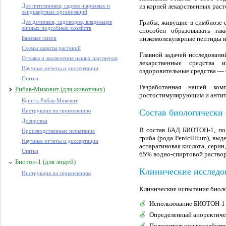
Для питомников, садово-парковых и
из корней лекарственных раст
ландшафтных организаций
Для дачников, садоводов, владельцев
Грибы, живущие в симбиозе с
личных подсобных хозяйств
способен образовывать та
Баковые смеси
низкомолекулярные пептиды и 
Схемы защиты растений
Главной задачей исследовани
Отзывы и заключения наших партнеров
лекарственные средства и
Научные отчеты и диссертации
оздоровительные средства — 
Статьи
Разработанная нашей ком
Рибав-Миковит (для животных)
ростостимулирующим и антит
Купить Рибав-Миковит
Инструкция по применению
Состав биологически
Дозировка
В состав БАД БИОТОН-1, пол
Производственные испытания
гриба (рода Penicillium), вы
Научные отчеты и диссертации
аспарагиновая кислота, серин
Статьи
65% водно-спиртовой раствор
Биотон-1 (для людей)
Клинические исслед
Инструкция по применению
Клинические испытания биол
Использование БИОТОН-1 в
Определенный аноректиче
Положительное воздействи